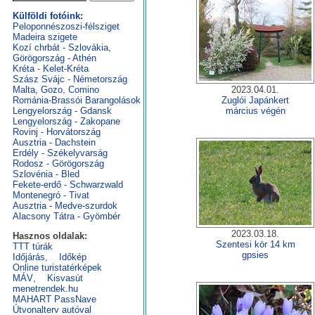
Külföldi fotóink:
Peloponnészoszi-félsziget
Madeira szigete
Kozí chrbát - Szlovákia
,
Görögország - Athén
Kréta - Kelet-Kréta
Szász Svájc - Németország
Malta, Gozo, Comino
2023.04.01.
Románia-Brassói Barangolások
Zuglói Japánkert
Lengyelország - Gdansk
március végén
Lengyelország - Zakopane
Rovinj - Horvátország
Ausztria - Dachstein
Erdély - Székelyvarság
Rodosz - Görögország
Szlovénia - Bled
Fekete-erdő - Schwarzwald
Montenegró - Tivat
Ausztria - Medve-szurdok
Alacsony Tátra - Gyömbér
2023.03.18.
Hasznos oldalak:
Szentesi kör 14 km
TTT túrák
gpsies
Időjárás
,
Időkép
Online turistatérképek
MÁV
,
Kisvasút
menetrendek.hu
MAHART PassNave
Útvonalterv autóval