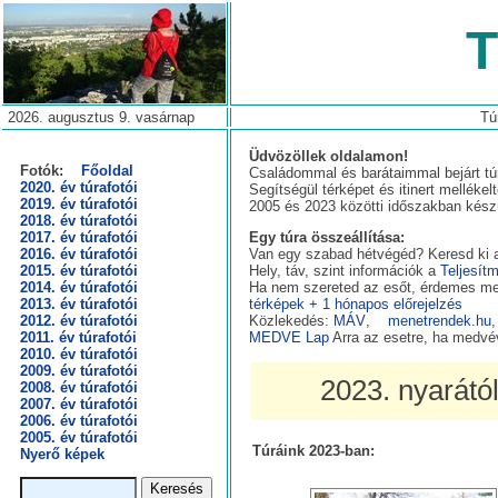
T
2026. augusztus 9. vasárnap
Tú
Üdvözöllek oldalamon!
Fotók:
Főoldal
Családommal és barátaimmal bejárt túr
2020. év túrafotói
Segítségül térképet és itinert mellék
2019. év túrafotói
2005 és 2023 közötti időszakban készül
2018. év túrafotói
2017. év túrafotói
Egy túra összeállítása:
2016. év túrafotói
Van egy szabad hétvégéd? Keresd ki az
2015. év túrafotói
Hely, táv, szint információk a
Teljesít
2014. év túrafotói
Ha nem szereted az esőt, érdemes me
2013. év túrafotói
térképek + 1 hónapos előrejelzés
2012. év túrafotói
Közlekedés:
MÁV
,
menetrendek.hu
2011. év túrafotói
MEDVE Lap
Arra az esetre, ha medvév
2010. év túrafotói
2009. év túrafotói
2023. nyarátó
2008. év túrafotói
2007. év túrafotói
2006. év túrafotói
2005. év túrafotói
Túráink 2023-ban:
Nyerő képek