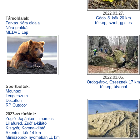
2022.03.27.
Gödöllői kék 20 km
Társoldalak:
térkép
,
szint
,
gpsies
Farkas Nóra oldala
Nóra grafikái
MEDVE Lap
2022.03.06.
Nóra esküvője 2018.04.28.
Ördög-árok, Csesznek 17 km
Sportboltok:
térkép
,
útvonal
Mountex
Tengerszem
Decatlon
RP Outdoor
2023-as túráink:
Zuglói Japánkert - március
Lillafüred, Zsófia-kilátó
Kisgyőr, Korona-kilátó
Szentesi kör 14 km
Miniszobrok nyomában 11 km