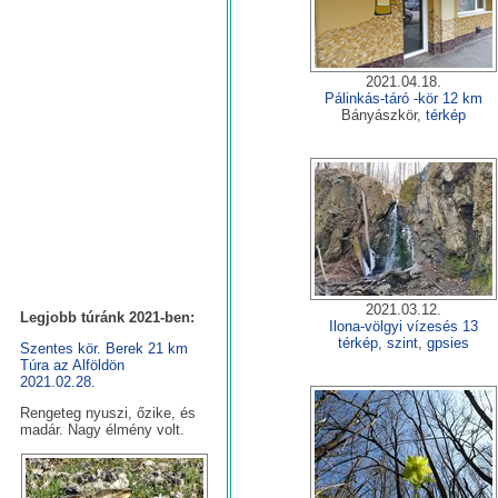
2021.04.18.
Pálinkás-táró -kör 12 km
Bányászkör,
térkép
2021.03.12.
Legjobb túránk 2021-ben:
Ilona-völgyi vízesés 13
térkép
,
szint
,
gpsies
Szentes kör. Berek 21 km
Túra az Alföldön
2021.02.28.
Rengeteg nyuszi, őzike, és
madár. Nagy élmény volt.