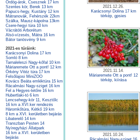
Ördög-árok, Csesznek 17 km
2021.12.26.
Szentes kör, Berek 13 km
Karácsonyi Dolina 17 km
Papucs-hegy, Kustány 12 km
térkép
,
gpsies
Mátranovák, Fehérszék 22km
Szálka, Mausz-kápolna 13km
Csere-hegyi túra 10 km
Vácrátóti Arborétum
Alsó-vízesés, Mátra 16 km
Bátor tanösvény 9 km
2021-es túráink:
Karácsonyi Dolina 17 km
Somló 8 km
Tarnaleleszi Nagy-kőfal 10 km
Máriaremete Ott a pont! 12 km
2021.11.14.
Örkény Vitéz túra 17 km
Máriaremete Ott a pont! 12
Felsőlajosi MiniZOO
térkép
,
kiírása
Kovács Beáta emléktúra 15 km
Rácalmási Nagy-sziget 16 km
Fel a Hegyes-tetőre 16 km
Hubertlaki-tó 6 km
Lencsehegy-kör 11, Kesztőlc
16 km a XVI.ker rendezés
Háromkőtúra, Kétkő 19 km
8 km a XVI. kerületben bejárás
Libaterelő 14 km
Transzban Pesten 14
Nyíregyházi Állatpark
16 km a XVI. kerületben
2021.10.24.
bejárás
Rácalmási Nagy-sziget 16