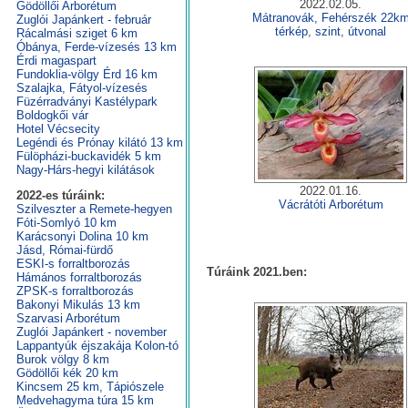
2022.02.05.
Gödöllői Arborétum
Mátranovák, Fehérszék 22k
Zuglói Japánkert - február
térkép
,
szint
,
útvonal
Rácalmási sziget 6 km
Óbánya, Ferde-vízesés 13 km
Érdi magaspart
Fundoklia-völgy Érd 16 km
Szalajka, Fátyol-vízesés
Füzérradványi Kastélypark
Boldogkői vár
Hotel Vécsecity
Legéndi és Prónay kilátó 13 km
Fülöpházi-buckavidék 5 km
Nagy-Hárs-hegyi kilátások
2022.01.16.
2022-es túráink:
Vácrátóti Arborétum
Szilveszter a Remete-hegyen
Fóti-Somlyó 10 km
Karácsonyi Dolina 10 km
Jásd, Római-fürdő
ESKI-s forraltborozás
Túráink 2021.ben:
Hámános forraltborozás
ZPSK-s forraltborozás
Bakonyi Mikulás 13 km
Szarvasi Arborétum
Zuglói Japánkert - november
Lappantyúk éjszakája Kolon-tó
Burok völgy 8 km
Gödöllői kék 20 km
Kincsem 25 km, Tápiószele
Medvehagyma túra 15 km