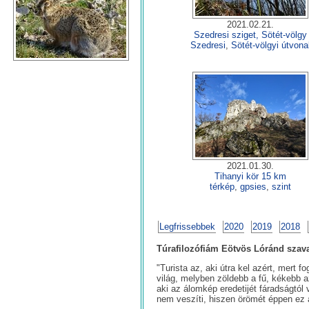
2021.02.21.
Szedresi sziget, Sötét-völgy
Szedresi
,
Sötét-völgyi útvona
2021.01.30.
Tihanyi kör 15 km
térkép
,
gpsies
,
szint
Legfrissebbek
2020
2019
2018
Túrafilozófiám Eötvös Lóránd szava
"Turista az, aki útra kel azért, mert
világ, melyben zöldebb a fű, kékebb
aki az álomkép eredetijét fáradságtól 
nem veszíti, hiszen örömét éppen ez 