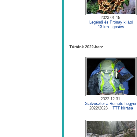
2023.01.15.
Legéndi és Prónay kilátó
13 km
gpsies
Túráink 2022-ben:
2022.12.31.
Szilveszter a Remete-hegye
2022/2023
TTT kiírása