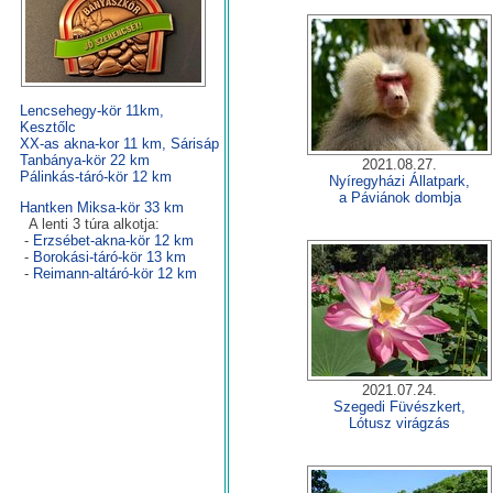
Lencsehegy-kör 11km,
Kesztőlc
XX-as akna-kor 11 km, Sárisáp
Tanbánya-kör 22 km
2021.08.27.
Pálinkás-táró-kör 12 km
Nyíregyházi Állatpark,
a Páviánok dombja
Hantken Miksa-kör 33 km
A lenti 3 túra alkotja:
-
Erzsébet-akna-kör 12 km
-
Borokási-táró-kör 13 km
-
Reimann-altáró-kör 12 km
2021.07.24.
Szegedi Füvészkert,
Lótusz virágzás