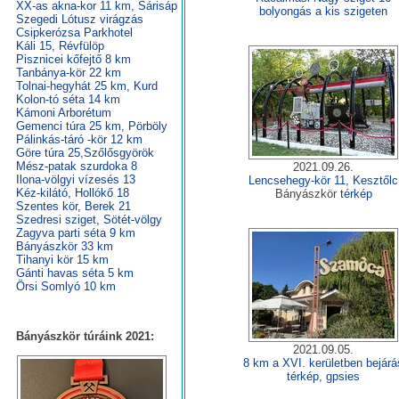
XX-as akna-kor 11 km, Sárisáp
bolyongás a kis szigeten
Szegedi Lótusz virágzás
Csipkerózsa Parkhotel
Káli 15, Révfülöp
Pisznicei kőfejtő 8 km
Tanbánya-kör 22 km
Tolnai-hegyhát 25 km, Kurd
Kolon-tó séta 14 km
Kámoni Arborétum
Gemenci túra 25 km, Pörböly
Pálinkás-táró -kör 12 km
Göre túra 25,Szőlősgyörök
Mész-patak szurdoka 8
2021.09.26.
Ilona-völgyi vízesés 13
Lencsehegy-kör 11, Kesztőlc
Kéz-kilátó, Hollókő 18
Bányászkör
térkép
Szentes kör, Berek 21
Szedresi sziget, Sötét-völgy
Zagyva parti séta 9 km
Bányászkör 33 km
Tihanyi kör 15 km
Gánti havas séta 5 km
Örsi Somlyó 10 km
Bányászkör túráink 2021:
2021.09.05.
8 km a XVI. kerületben bejárá
térkép
,
gpsies