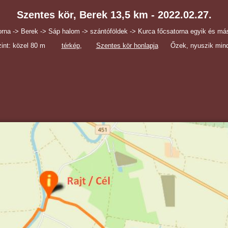
Szentes kör, Berek 13,5 km - 2022.02.27.
rna -> Berek -> Sáp halom -> szántóföldek -> Kurca főcsatorna egyik és mási
szint: közel 80 m
térkép
,
Szentes kör honlapja
Őzek, nyuszik minde