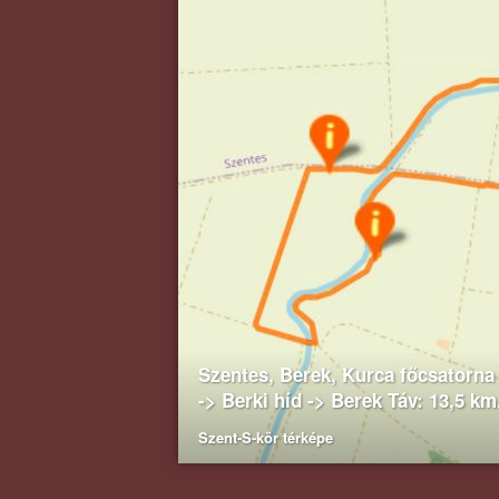
Szentes, Berek, Kurca főcsatorna 
-> Berki híd -> Berek Táv: 13,5 k
Szent-S-kör térképe