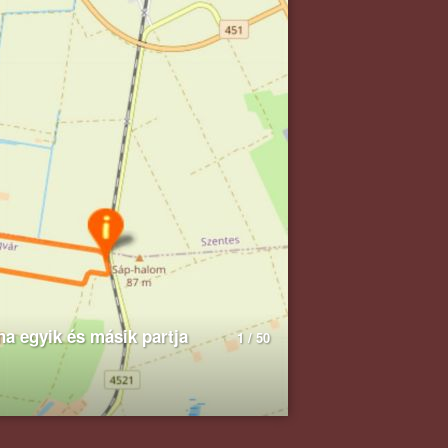
na egyik és másik partja
1 / 50