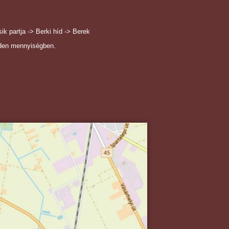
k partja -> Berki híd -> Berek
n mennyiségben.