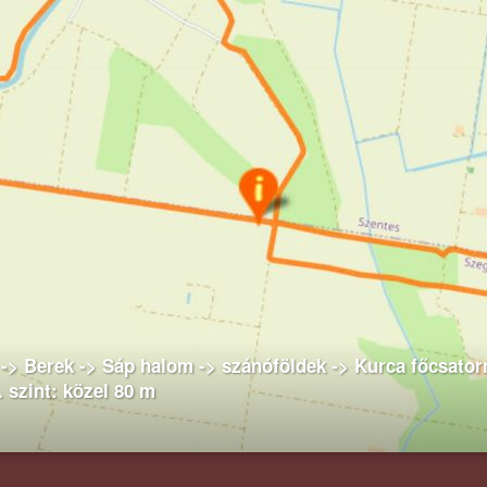
-> Berek -> Sáp halom -> szánóföldek -> Kurca főcsator
m. szint: közel 80 m