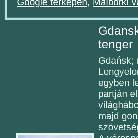
Google térképen
,
Malborki v
Gdansk 
tenger
(
Gdańsk; 
Lengyelo
egyben le
partján e
világhábo
majd gon
szövetsé