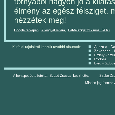
tornyából nagyon jó a kilátá
élmény az egész félsziget, 
nézzétek meg!
Google térképen
,
A lengyel riviéra
,
Hel-félszigetről - mozi.24.hu
Külföldi utjainkról készült további albumok:
Ausztria - D
Zakopane - 
Erdély - Szé
Rodosz
Bled - Szlov
A honlapot és a fotókat
Szabó Zsuzsa
készítette.
Szabó Zsuz
Minden jog fenntart