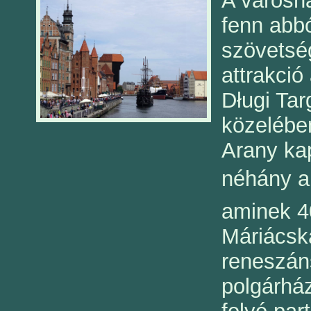
A városn
fenn abbó
szövetség
attrakció
Długi Tar
közelében
Arany ka
néhány a 
aminek 40
Máriácsk
reneszán
polgárhá