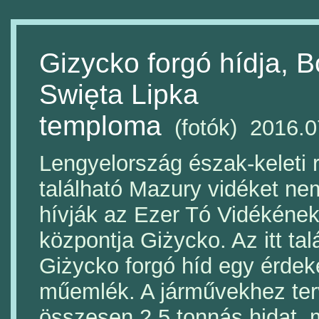
Gizycko forgó hídja, 
Swięta Lipka
temploma
(fotók) 2016.0
Lengyelország észak-keleti 
található Mazury vidéket ne
hívják az Ezer Tó Vidékének
központja Giżycko. Az itt tal
Giżycko forgó híd egy érdek
műemlék. A járművekhez ter
összesen 2,5 tonnás hidat, 