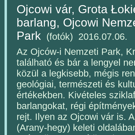
Ojcowi vár, Grota Łoki
barlang, Ojcowi Nemze
Park
(fotók) 2016.07.06.
Az Ojców-i Nemzeti Park, Kr
található és bár a lengyel n
közül a legkisebb, mégis re
geológiai, természeti és kult
értékekben. Kivételes szikla
barlangokat, régi építmények
rejt. Ilyen az Ojcowi vár is. 
(Arany-hegy) keleti oldalába