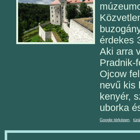
múzeumot
Közvetlen
buzogány
érdekes 
Aki arra 
Pradnik-f
Ojcow fel
nevű kis 
kenyér, 
uborka és
Google térképen
,
túr