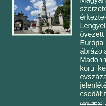
Magyaro
szerzet
érkezte
Lengyel
övezett 
Európa 
ábrázol
Madonna
körül ke
évszáza
jelenlé
csodát 
Google térképen
,