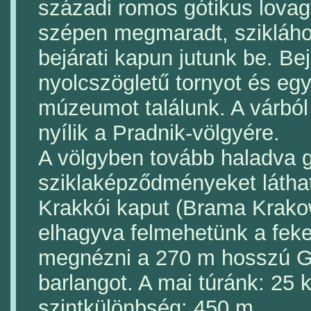
századi romos gótikus lova
szépen megmaradt, szikláho
bejárati kapun jutunk be. Be
nyolcszögletű tornyot és egy
múzeumot találunk. A várból
nyílik a Pradnik-völgyére.
A völgyben tovább haladva 
sziklaképződményeket látha
Krakkói kaput (Brama Krak
elhagyva felmehetünk a feke
megnézni a 270 m hosszú Gr
barlangot. A mai túránk: 25 
szintkülönbség: 450 m.