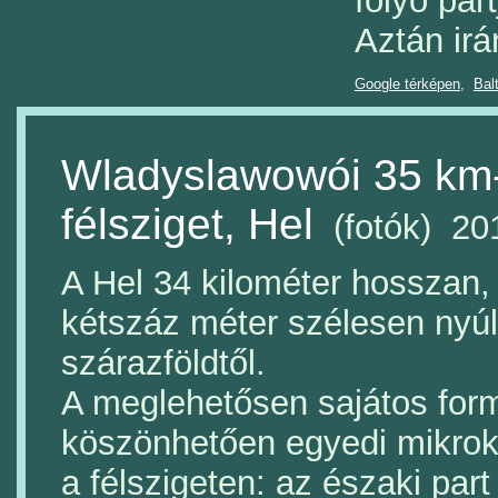
folyó part
Aztán irá
Google térképen
,
Balt
Wladyslawowói 35 km
félsziget, Hel
(fotók) 20
A Hel 34 kilométer hosszan
kétszáz méter szélesen nyúli
szárazföldtől.
A meglehetősen sajátos for
köszönhetően egyedi mikrokl
a félszigeten: az északi part