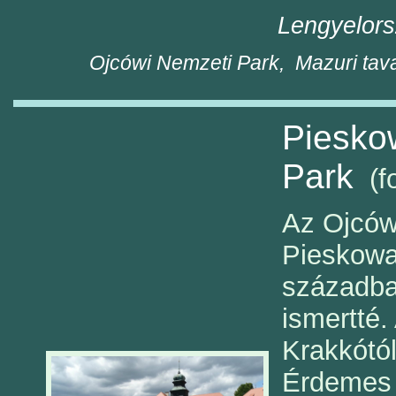
Lengyelors
Ojcówi Nemzeti Park, Mazuri tava
Piesko
Park
(fo
Az Ojców-
Pieskowa 
századba
ismertté.
Krakkótól
Érdemes 