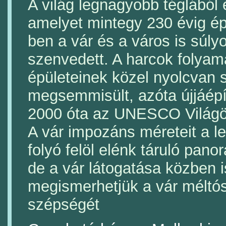
A világ legnagyobb téglából 
amelyet mintegy 230 évig ép
ben a vár és a város is súly
szenvedett. A harcok folyam
épületeinek közel nyolcvan 
megsemmisült, azóta újjáépí
2000 óta az UNESCO Világö
A vár impozáns méreteit a l
folyó felöl elénk táruló pano
de a vár látogatása közben i
megismerhetjük a vár méltós
szépségét