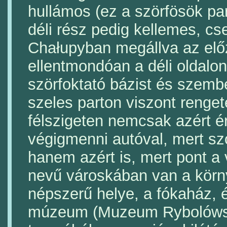
hullámos (ez a szörfösök pa
déli rész pedig kellemes, c
Chałupyban megállva az el
ellentmondóan a déli oldalon
szörfoktató bázist és szemb
szeles parton viszont renget
félszigeten nemcsak azért 
végigmenni autóval, mert sz
hanem azért is, mert pont a
nevű városkában van a körn
népszerű helye, a fókaház, 
múzeum (Muzeum Rybolóws