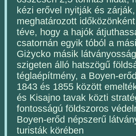
kézi erővel nyitják és zárják,
meghatározott időközönként
téve, hogy a hajók átjuthas
csatornán egyik tóból a más
Giżycko másik látványossága
szigeten álló hatszögű földs
téglaépítmény, a Boyen-erőd
1843 és 1855 között emelték
és Kisajno tavak közti straté
fontosságú földszoros véde
Boyen-erőd népszerű látvány
turisták körében