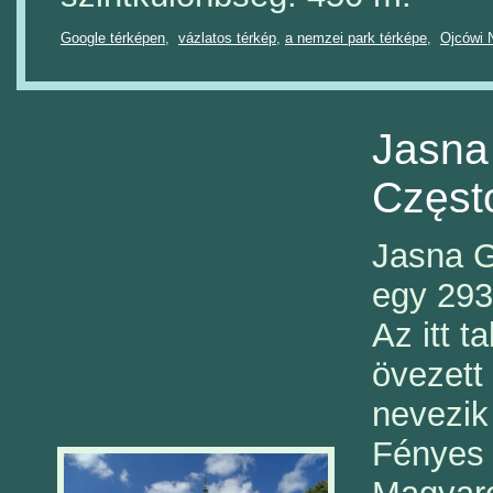
Google térképen
,
vázlatos térkép
,
a nemzei park térképe
,
Ojcówi 
Jasna
Częst
Jasna G
egy 293
Az itt t
övezett 
nevezik
Fényes 