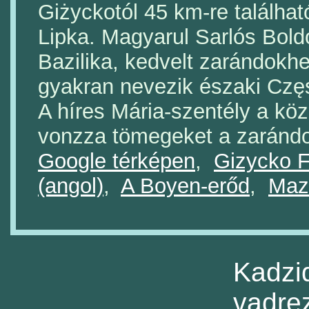
Giżyckotól 45 km-re találhat
Lipka. Magyarul Sarlós Bol
Bazilika, kedvelt zarándokhe
gyakran nevezik északi Cz
A híres Mária-szentély a kö
vonzza tömegeket a zaránd
Google térképen
,
Gizycko F
(angol)
,
A Boyen-erőd
,
Maz
Kadzi
vadre