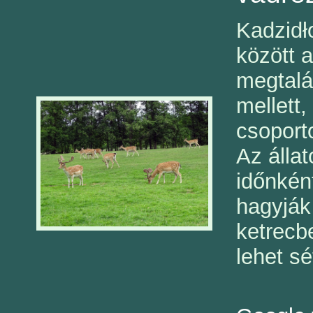
Kadzidł
között a
megtalá
mellett,
csoport
Az álla
időnkén
hagyják
ketrecb
lehet sé